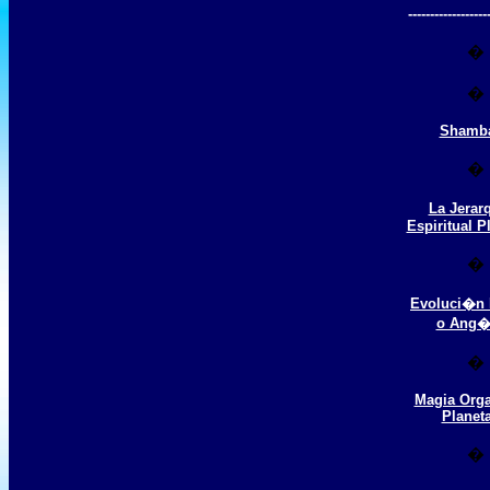
------------------
�
�
Shamba
�
La Jera
Espiritual P
�
Evoluci�n
o Ang�
�
Magia Org
Planeta
�