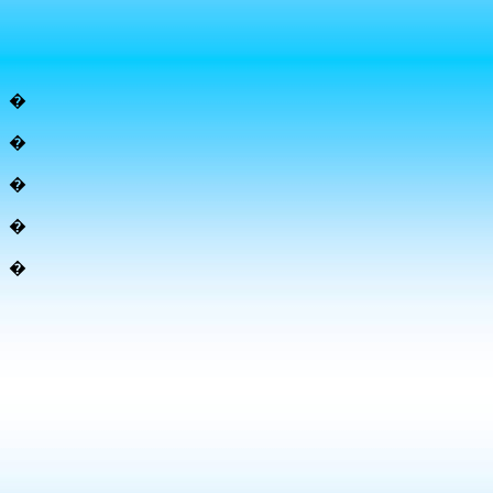
�
�
�
�
�