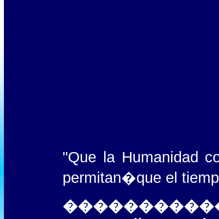
"Que la Humanidad con
permitan
�
que el 
����������