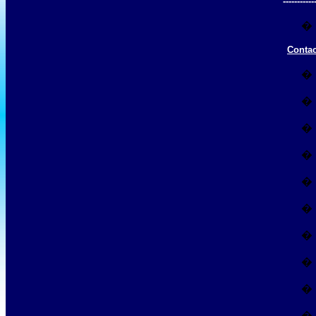
-----------
�
Conta
�
�
�
�
�
�
�
�
�
�