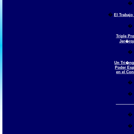
�
�
El Trabajo 
�
Triple Pr
Jer�rq
�
Un Tri�ng
Poder Espi
en el Con
�
�
---------------
�
�