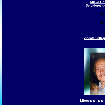
Nuevo Gr
Servidores 
�
�
------------------
Vicente Beltr
Libros
�� |��