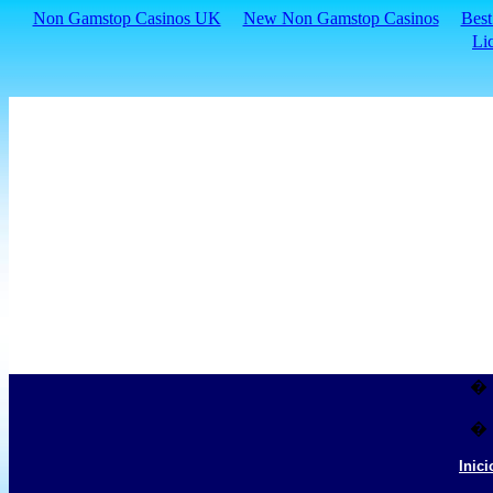
Non Gamstop Casinos UK
New Non Gamstop Casinos
Best
Li
�
�
Inici